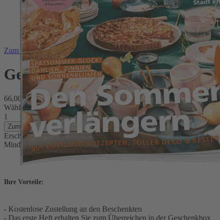
Zum Anfang der Bildergalerie springen
Geschenkabo
66,00 €
inkl. MwSt.
Wählen Sie die Startausgabe
1
Zum Warenkorb hinzufügen
Erscheinungsweise: monatlich
Mindestlaufzeit: 12 Ausgaben
Ihre Vorteile:
- Kostenlose Zustellung an den Beschenkten
- Das erste Heft erhalten Sie zum Überreichen in der Geschenkbox