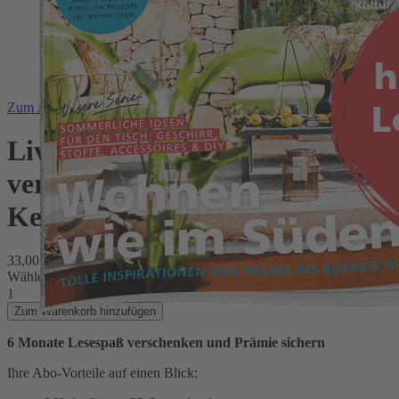
Zum Anfang der Bildergalerie springen
Living at Home Halbjahresabo
verschenken + Dip Dye
Kerzen-Set für Sie
33,00 €
inkl. MwSt.
Wählen Sie die Startausgabe
1
Zum Warenkorb hinzufügen
6 Monate Lesespaß verschenken und Prämie sichern
Ihre Abo-Vorteile auf einen Blick: