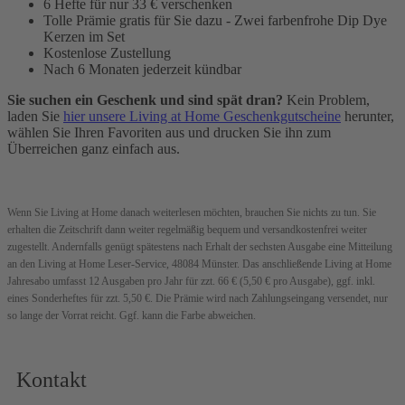
6 Hefte für nur 33 € verschenken
Tolle Prämie gratis für Sie dazu - Zwei farbenfrohe Dip Dye
Kerzen im Set
Kostenlose Zustellung
Nach 6 Monaten jederzeit kündbar
Sie suchen ein Geschenk und sind spät dran?
Kein Problem,
laden Sie
hier unsere Living at Home Geschenkgutscheine
herunter,
wählen Sie Ihren Favoriten aus und drucken Sie ihn zum
Überreichen ganz einfach aus.
Wenn Sie Living at Home danach weiterlesen möchten, brauchen Sie nichts zu tun. Sie
erhalten die Zeitschrift dann weiter regelmäßig bequem und versandkostenfrei weiter
zugestellt. Andernfalls genügt spätestens nach Erhalt der sechsten Ausgabe eine Mitteilung
an den Living at Home Leser-Service, 48084 Münster. Das anschließende Living at Home
Jahresabo umfasst 12 Ausgaben pro Jahr für zzt. 66 € (5,50 € pro Ausgabe), ggf. inkl.
eines Sonderheftes für zzt. 5,50 €.
Die Prämie wird nach Zahlungseingang versendet, nur
so lange der Vorrat reicht. Ggf. kann die Farbe abweichen.
Kontakt