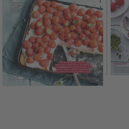
Service
Upgrade für Print-Abonnenten
Abo-Verlängerung
Widerruf
AGB
Datenschutz
Datenschutzeinstellungen
Lieferbedingungen/Versandkosten
Barrierefreiheitserklärung
Impressum
FAQ
Verträge kündigen
Verträge widerrufen
Schließen