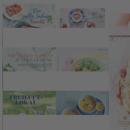
Zum Warenkorb hinzufügen
Zur Wunschliste hinzufügen
Sofort lieferbar
Genussvoll in den Frühling
Beschreibung
In der Living at Home Spezial Nr. 42 dreht sich alles rund um das
Thema „Genussvoll in den Frühling“ – über 77 tolle Rezepte +
Einfache Deko-Ideen. Sie planen einen großen Osterbrunch zum
Fest? Dann finden Sie in dieser Ausgabe unkomplizierte Rezepte für
die große Runde. Von Häschenkeksen über einen Hefezopf bis hin
zum Möhrenkuchen – hier finden Sie passende Inspiration.
Außerdem: klassisch, gegrillt, mit Pasta oder asiatisch: Unser
Liebling, der Spargel kehrt zurück. Auch die Erdbeer-Saison startet
langsam aber sicher. Da dürften passende Rezepte mit Ricotta,
Joghurt und Quark nicht fehlen.
Kontakt
Deutsche Medien-Manufaktur GmbH & Co. KG
Hülsebrockstr. 2–8
48165 Münster
Deutschland