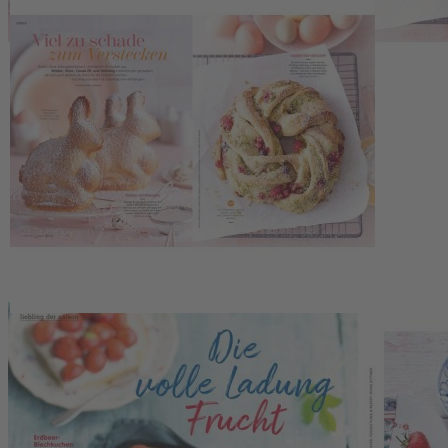
Telefon: +49 (0) 2501 801-6161
Montag–Freitag 8:00–20:00 Uhr
Samstag 8:00–13:00 Uhr
>>> Zum Kontaktformular
EU-Online-Plattform zur alternativen Streitbeilegung:
www.ec.europa.eu/consumers/odr
Zahlungsmöglichkeiten