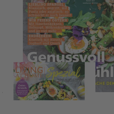
Zum Anfang der Bildergalerie springen
Artikelnr.
067272
Living at Home - Spezial 42
(01/2025)
Living at Home Spezial
9,90 €
inkl. MwSt.
1