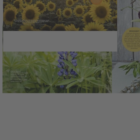
Service
Upgrade für Print-Abonnenten
Abo-Verlängerung
Widerruf
AGB
Datenschutz
Datenschutzeinstellungen
Lieferbedingungen/Versandkosten
Barrierefreiheitserklärung
Impressum
FAQ
Verträge kündigen
Verträge widerrufen
Schließen