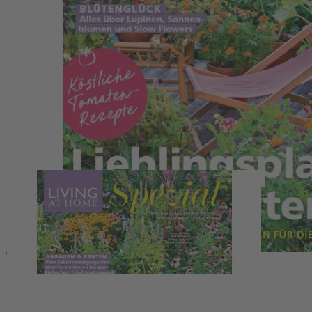
Zum Anfang der Bildergalerie springen
Artikelnr.
067273
Living at Home - Spezial 43
(02/2025)
Living at Home Spezial
9,90 €
inkl. MwSt.
1