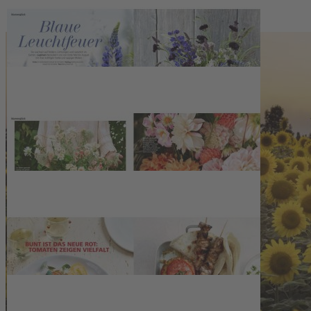
Zum Warenkorb hinzufügen
Zur Wunschliste hinzufügen
Sofort lieferbar
Lieblingsplatz: mein Garten!
Beschreibung
In der Living at Home Spezial Nr. 43 dreht sich alles rund um das
Thema „Lieblingsplatz: mein Garten!“ – von Frühsommer bis
Herbst: Ideen für die ganze Saison. Freuen Sie sich das Beste aus
Living at Home und viele neue Inspirationen. Wir geben Ihnen
Tipps zum Anbauen & Ernten – vom Selbstversorgergarten über
Fermentieren bis zum Einkochen. Außerdem können Sie sich auf
Inspiration zur Gartengestaltung freuen und Sie erfahren alles über
Lupinen, Sonnenblumen und Slow Flowers. Mit köstlichen
Tomaten-Rezepten haben Sie direkt eine Verwendung für Ihr selbst
angebautes Gemüse. Wir freuen uns auf eine schöne Gartensaison
mit Ihnen!
Kontakt
Deutsche Medien-Manufaktur GmbH & Co. KG
Hülsebrockstr. 2–8
48165 Münster
Deutschland