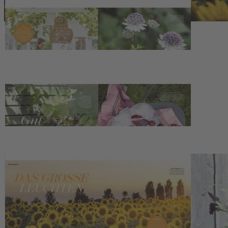
Telefon: +49 (0) 2501 801-6161
Montag–Freitag 8:00–20:00 Uhr
Samstag 8:00–13:00 Uhr
>>> Zum Kontaktformular
EU-Online-Plattform zur alternativen Streitbeilegung:
www.ec.europa.eu/consumers/odr
Zahlungsmöglichkeiten