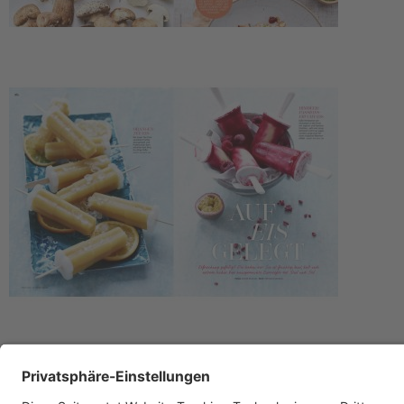
Service
Upgrade für Print-Abonnenten
Abo-Verlängerung
Widerruf
AGB
Datenschutz
Datenschutzeinstellungen
Lieferbedingungen/Versandkosten
Barrierefreiheitserklärung
Impressum
FAQ
Verträge kündigen
Verträge widerrufen
Schließen