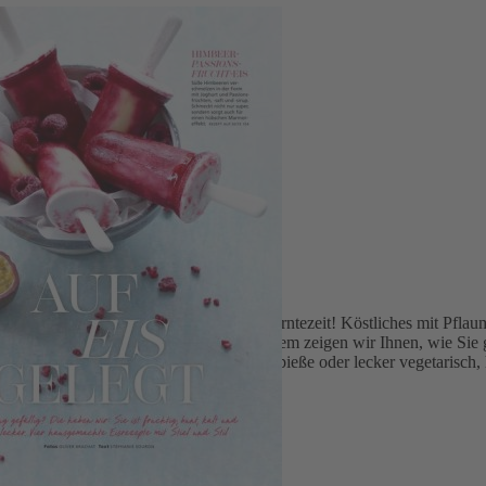
/2025)
hema „Schlemmen & Genießen: Endlich Erntezeit! Köstliches mit Pflaum
 Einmachen – von süß bis pikant. Außerdem zeigen wir Ihnen, wie Sie g
 auch nicht vorenthalten – ob Burger, Spieße oder lecker vegetarisch, 