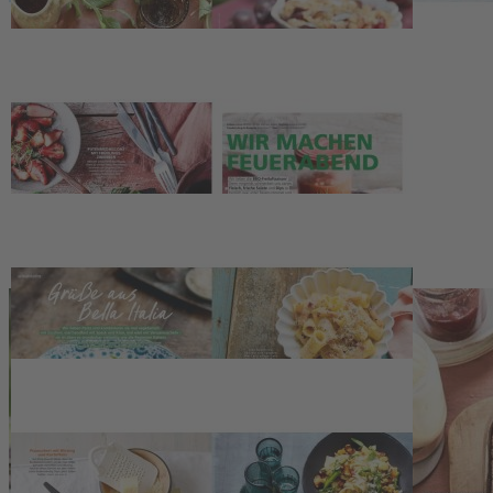
Deutsche Medien-Manufaktur GmbH & Co. KG
Hülsebrockstr. 2–8
48165 Münster
Deutschland
Telefon: +49 (0) 2501 801-6161
Montag–Freitag 8:00–20:00 Uhr
Samstag 8:00–13:00 Uhr
>>> Zum Kontaktformular
EU-Online-Plattform zur alternativen Streitbeilegung:
www.ec.europa.eu/consumers/odr
Zahlungsmöglichkeiten