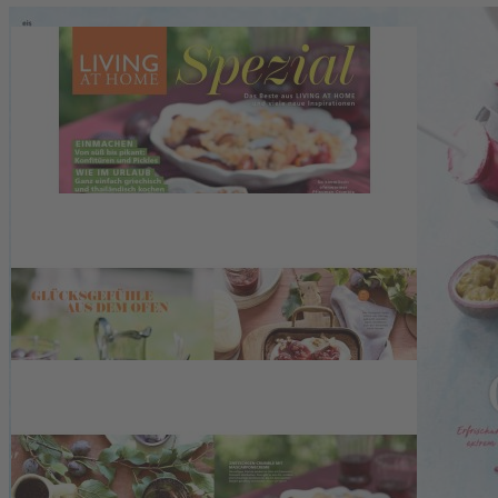
Zum Anfang der Bildergalerie springen
Artikelnr.
067274
Living at Home - Spezial 44 (03
Living at Home Spezial
9,90 €
inkl. MwSt.
1
Zum Warenkorb hinzufügen
Zur Wunschliste hinzufügen
Sofort lieferbar
Schlemmen & Genießen: Endlich Erntezeit!
Beschreibung
In der Living at Home Spezial Nr. 44 dreht sich alles rund um das T
Home und viele neue Inspiration. Freuen Sie sich auf tolle Ideen zum
Urlaubsgefühl im eigenen Zuhause. Tolle Grill-Ideen wollten wir ihnen
mit unserem Lieblingsobst dieser Ausgabe – dem Apfel.
Kontakt