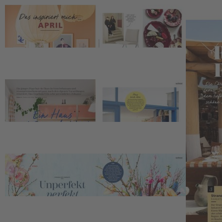
Sofort lieferbar
Jetzt ziehen neue Ideen ein – Leuchtende Farben, moderne Eleganz,
tolle Textilien
Beschreibung
In dieser Ausgabe der Living at Home dreht sich alles um frische
Ideen mit leuchtenden Farben, moderner Eleganz und tollen
Textilien. Mit bunter Deko zum Nachmachen für mehr Farbe und
Freude in Ihrem Zuhause kommt garantiert gute Laune auf.
Außerdem nehmen wir Sie mit nach Frankreich, um den
Frühsommer zu genießen – mit Sonne, Kultur und Genuss an der
Côte d'Azur. Außerdem im Heft: Köstliche Alltagsküche und kleine
Kuchen von Blaubeere bis Zitrone.
Kontakt
Deutsche Medien-Manufaktur GmbH & Co. KG
Hülsebrockstr. 2–8
48165 Münster
Deutschland
Telefon: +49 (0) 2501 801-6161
Montag–Freitag 8:00–20:00 Uhr
Samstag 8:00–13:00 Uhr