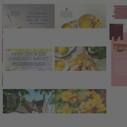
Service
Upgrade für Print-Abonnenten
Abo-Verlängerung
Widerruf
AGB
Datenschutz
Datenschutzeinstellungen
Lieferbedingungen/Versandkosten
Barrierefreiheitserklärung
Impressum
FAQ
Verträge kündigen
Verträge widerrufen
Schließen
Der Artikel wurde in den
Warenkorb gelegt