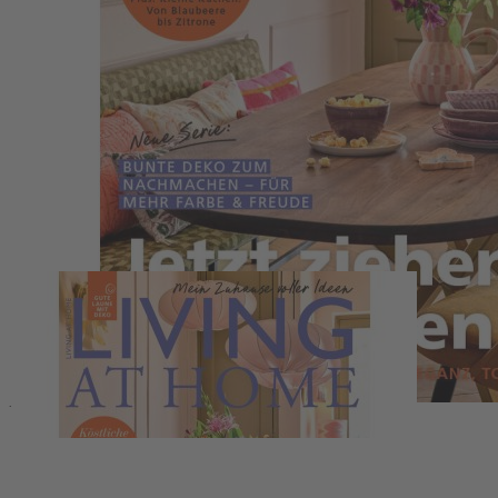
Zum Anfang der Bildergalerie springen
Artikelnr.
066325
Living at Home 04/2026
Living at Home
5,50 €
inkl. MwSt.
1
Zum Warenkorb hinzufügen
Zur Wunschliste hinzufügen