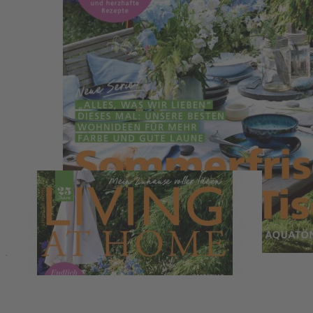
Zum Anfang der Bildergalerie springen
Artikelnr.
066314
Living at Home 06/2025
Living at Home
5,50 €
inkl. MwSt.
1
Zum Warenkorb hinzufügen
Zur Wunschliste hinzufügen