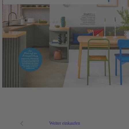
Upgrade für Print-Abonnenten
Abo-Verlängerung
Widerruf
AGB
Datenschutz
Datenschutzeinstellungen
Lieferbedingungen/Versandkosten
Barrierefreiheitserklärung
Impressum
FAQ
Verträge kündigen
Verträge widerrufen
Schließen
Der Artikel wurde in den
Warenkorb gelegt
Weiter einkaufen