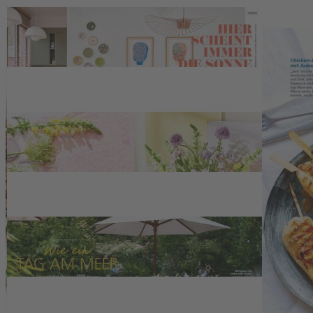
Sofort lieferbar
Sommerfrische auf dem Tisch: Köstliche Grill-Rezepte, Deko in
Aquatönen & DIY-Ideen
Beschreibung
Möbel und Schirme für Sie zusammengestellt. Außerdem: Endlich
Erdbeeren: Von Sahnebiskuit bis Salat – süße und herzhafte
Rezepte. Für alle mit Reiselust: Lassen Sie sich von unseren
Design-, Kultur- und Shoppingtipps rund um Marseille inspirieren.
Kontakt
Deutsche Medien-Manufaktur GmbH & Co. KG
Hülsebrockstr. 2–8
48165 Münster
Deutschland
Telefon: +49 (0) 2501 801-6161
Montag–Freitag 8:00–20:00 Uhr
Samstag 8:00–13:00 Uhr
>>> Zum Kontaktformular
EU-Online-Plattform zur alternativen Streitbeilegung: