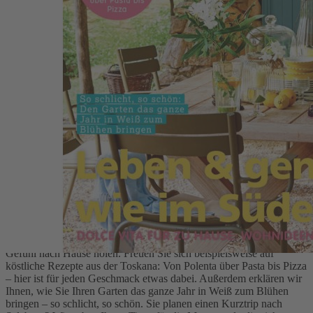
Zum Anfang der Bildergalerie springen
Artikelnr.
066293
Living at Home 08/2024
Living at Home
5,50 €
inkl. MwSt.
Artikel vergriffen
Leben & genießen wie im Süden
Beschreibung
In dieser Ausgabe der Living at Home dreht sich alles darum das
Leben wie im Süden zu genießen. Wir zeigen Ihnen, wie Sie sich
mit tollen Wohnideen, Rezepten und Accessoires das Dolce Vita
Gefühl nach Hause holen. Freuen Sie sich beispielsweise auf
köstliche Rezepte aus der Toskana: Von Polenta über Pasta bis Pizza
– hier ist für jeden Geschmack etwas dabei. Außerdem erklären wir
Ihnen, wie Sie Ihren Garten das ganze Jahr in Weiß zum Blühen
bringen – so schlicht, so schön. Sie planen einen Kurztrip nach