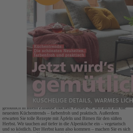
Zum Anfang der Bildergalerie springen
Artikelnr.
066283
Living at Home 10/2023
Living at Home
5,20 €
inkl. MwSt.
Artikel vergriffen
Jetzt wird’s gemütlich!
Beschreibung
In dieser Ausgabe der Living at Home dreht sich alles rund um das
Thema Gemütlichkeit. Wir zeigen Ihnen, wie Sie es sich mit
kuscheligen Details, warmem Licht und Naturtönen so richtig
gemütlich in Ihrem Zuhause machen. Freuen Sie sich auch auf die
neuesten Küchentrends – farbenfroh und praktisch. Außerdem
erwarten Sie tolle Rezepte mit Äpfeln und Birnen für den süßen
Herbst. Wir tauchen auf tiefer in die Alpenküche ein – vegetarisch
und so köstlich. Der Herbst kann also kommen – machen Sie es sich