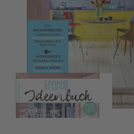
Zum Anfang der Bildergalerie springen
Artikelnr.
067230
Living at Home Ideenbuch
01/2018 (Edition 5)
Edition 5
9,90 €
inkl. MwSt.
1