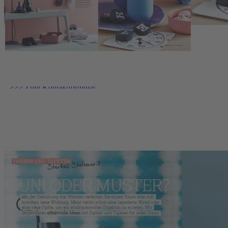
Deutsche Medien-Manufaktur GmbH & Co. KG
Hülsebrockstr. 2–8
48165 Münster
Deutschland
Telefon: +49 (0) 2501 801-6161
Montag–Freitag 8:00–20:00 Uhr
Samstag 8:00–13:00 Uhr
>>> Zum Kontaktformular
EU-Online-Plattform zur alternativen Streitbeilegung:
www.ec.europa.eu/consumers/odr
Zahlungsmöglichkeiten