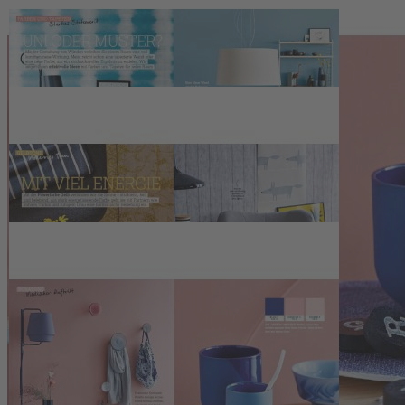
Zum Warenkorb hinzufügen
Zur Wunschliste hinzufügen
Sofort lieferbar
Titelthema: Wohnen mit Farben
Beschreibung
Titelthema: Wohnen mit Farben.
Raumwirkung, Kombis in Pastell, Trendfarben Rosa, Gelb und
Grau. Workshops: zweifarbig streichen. Farben und Tapeten.
Know-How: So spielen Interior-Profis mit den Tönen. PLUS: 7
Poster, Farbfächer, Wandtypo.
Kontakt