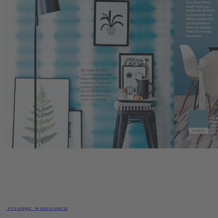
Service
Upgrade für Print-Abonnenten
Abo-Verlängerung
Widerruf
AGB
Datenschutz
Datenschutzeinstellungen
Lieferbedingungen/Versandkosten
Barrierefreiheitserklärung
Impressum
FAQ
Verträge kündigen
Verträge widerrufen