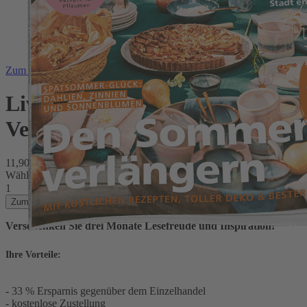
Zum Anfang der Bildergalerie springen
Living at Home Miniabo zum
Verschenken
11,90 €
inkl. MwSt.
Wählen Sie die Startausgabe
1
Zum Warenkorb hinzufügen
Verschenken Sie drei Monate Lesefreude und Inspiration!
Ihre Vorteile:
- 33 % Ersparnis gegenüber dem Einzelhandel
- kostenlose Zustellung